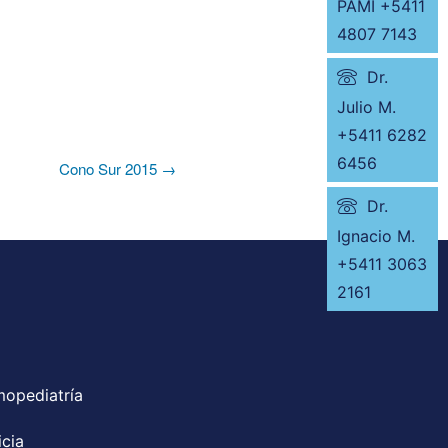
PAMI +5411
4807 7143
Dr.
Julio M.
+5411 6282
6456
Cono Sur 2015 →
Dr.
Ignacio M.
+5411 3063
2161
mopediatría
icia