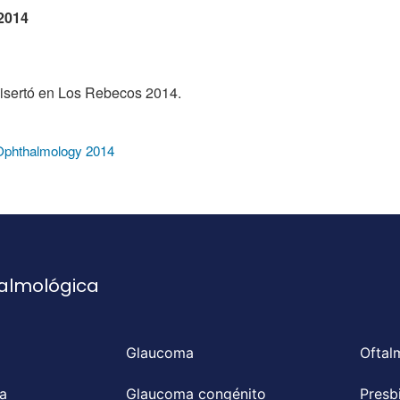
2014
 disertó en Los Rebecos 2014.
phthalmology 2014
talmológica
Glaucoma
Oftal
a
Glaucoma congénito
Presb