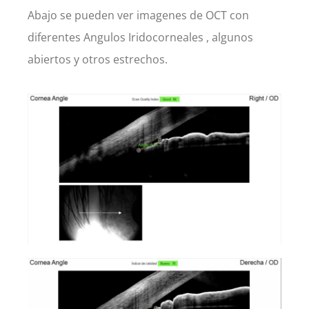
Abajo se pueden ver imagenes de OCT con
diferentes Angulos Iridocorneales , algunos
abiertos y otros estrechos.