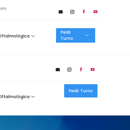
itti
Pedir
Oftalmológica
Turno
Pedir Turno
Oftalmológica