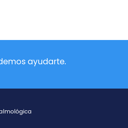
odemos ayudarte.
talmológica