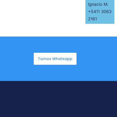
Ignacio M.
+5411 3063
2161
Turnos Whatsapp