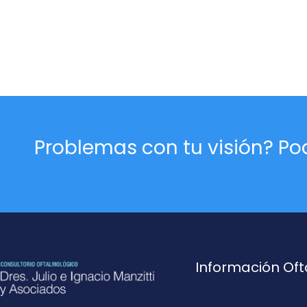
Problemas con tu visión? P
Información Of