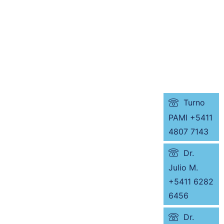
Turno
PAMI +5411
4807 7143
Dr.
Julio M.
+5411 6282
6456
Dr.