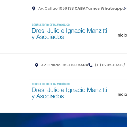
Av. Callao 1059 13B
CABA
Turnos Whatsapp:
Inici
Av. Callao 1059 13B
CABA
(11) 6282-6456 / 
Inici