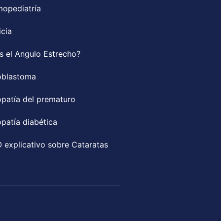
mopediatría
icia
s el Angulo Estrecho?
oblastoma
opatía del prematuro
opatía diabética
 explicativo sobre Cataratas