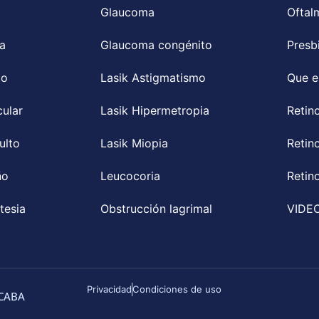
Glaucoma
Oftal
a
Glaucoma congénito
Presb
to
Lasik Astigmatismo
Que e
ular
Lasik Hipermetropia
Retin
ulto
Lasik Miopia
Retin
ño
Leucocoria
Retin
tesia
Obstrucción lagrimal
VIDEO
Privacidad
Condiciones de uso
 CABA